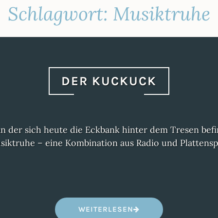
Schlagwort:
Musiktruhe
DER KUCKUCK
 an der sich heute die Eckbank hinter dem Tresen befi
siktruhe – eine Kombination aus Radio und Plattenspi
„
WEITERLESEN
D