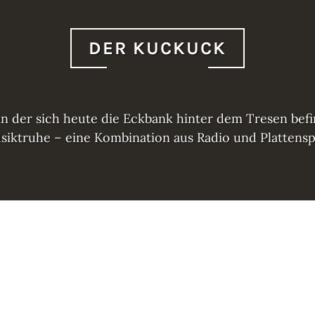
DER KUCKUCK
 an der sich heute die Eckbank hinter dem Tresen befi
siktruhe – eine Kombination aus Radio und Plattenspi
„
WEITERLESEN
D
E
R
K
U
C
K