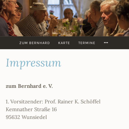
Zum
Inhalt
springen
ZUM
BERNHARD
MORE
ZUM BERNHARD
KARTE
TERMINE
Impressum
zum Bernhard e. V.
1. Vorsitzender: Prof. Rainer K. Schöffel
Kemnather Straße 16
95632 Wunsiedel