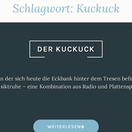
Schlagwort:
Kuckuck
DER KUCKUCK
 an der sich heute die Eckbank hinter dem Tresen befi
siktruhe – eine Kombination aus Radio und Plattenspi
„
WEITERLESEN
D